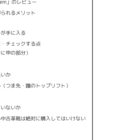
system」のレビュー
得られるメリット
ルが手に入る
点・チェックする点
特に甲の部分）
浅いか
か（つま先・踵のトップリフト）
ていないか
い中古革靴は絶対に購入してはいけない