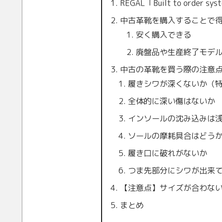
REGAL「Built to order 
中古革靴を購入することで
安く購入できる
廃盤品や生産終了モデ
中古の革靴を買う際の注意
履きシワが深くないか（
全体的に深い傷はないか
インソールの沈み込みは
ソールの摩耗具合はどう
履き口に破れがないか
つま先部分にシワが出来
【注意点】サイズが合わな
まとめ