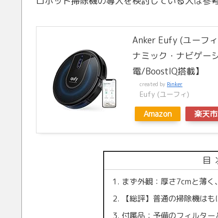
ロボット掃除機の導入を検討している人は参
Anker Eufy (ユー
ナミック・ナビゲーション
電/BoostIQ搭載】
created by
Rinker
Eufy (ユーフィ)
Amazon
楽天市
目
まず外観：厚さ7cmと薄
【総評】普通の掃除機はも
付属品：予備のフィルター