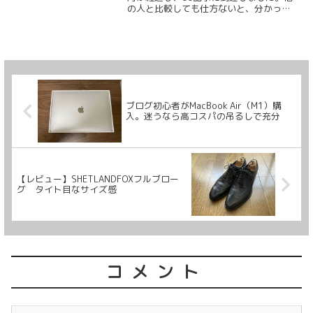
の人と比較しても仕方ないと、分かって
いてもついつい見てしまうブログ運営報
告の記事。4ヶ月が経過して少し変化が出
てきたので、多くのブロガーの方と同じ
ように報告した...
ブログ初心者がMacBook Air（M1）購
入。迷うなら高コスパの吊るしで充分
【レビュー】SHETLANDFOXフルブロー
グ タイト目なサイズ感
コメント