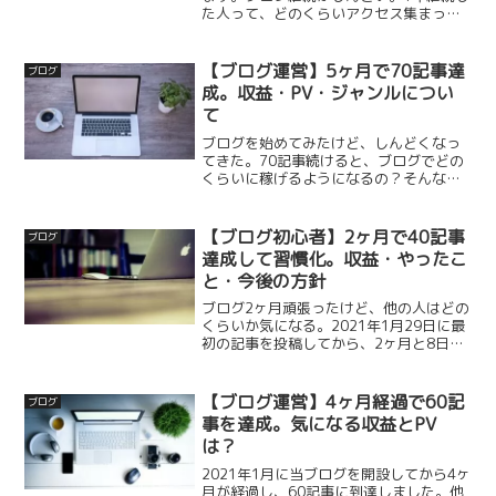
た人って、どのくらいアクセス集まって
いるの？1年でぶっちゃけどのくらい稼げ
る？このように考えるブロガーも多いこ
とでしょう。当ブログの状況を見れば、
【ブログ運営】5ヶ月で70記事達
ブログ
少しだけでも勇気がも...
成。収益・PV・ジャンルについ
て
ブログを始めてみたけど、しんどくなっ
てきた。70記事続けると、ブログでどの
くらいに稼げるようになるの？そんなあ
なたに。今回は、未経験から始めた副業
ブログの5ヶ月経過・70記事での経過報
告をします。他の人がどのくらいの位置
【ブログ初心者】2ヶ月で40記事
ブログ
にいるのか、私自身と...
達成して習慣化。収益・やったこ
と・今後の方針
ブログ2ヶ月頑張ったけど、他の人はどの
くらいか気になる。2021年1月29日に最
初の記事を投稿してから、2ヶ月と8日
（69日目）が経ちました。結論を先に申
し上げると、アクセスはほんの少し増え
ましたが、収益は全く出ていません。同
【ブログ運営】4ヶ月経過で60記
ブログ
じようにブログ...
事を達成。気になる収益とPV
は？
2021年1月に当ブログを開設してから4ヶ
月が経過し、60記事に到達しました。他