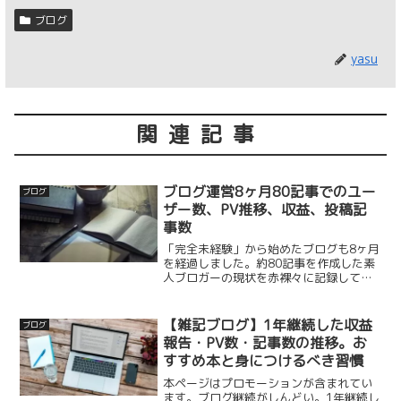
ブログ
yasu
関連記事
ブログ運営8ヶ月80記事でのユー
ブログ
ザー数、PV推移、収益、投稿記
事数
「完全未経験」から始めたブログも8ヶ月
を経過しました。約80記事を作成した素
人ブロガーの現状を赤裸々に記録してい
ます。「ブログは儲かる」という内容の
記事ではありませんが、読んでくださる
方にとって少しでも参考になればと思い
【雑記ブログ】1年継続した収益
ブログ
ます。主にこんな方向...
報告・PV数・記事数の推移。お
すすめ本と身につけるべき習慣
本ページはプロモーションが含まれてい
ます。ブログ継続がしんどい。1年継続し