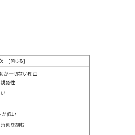
次
悔が一切ない理由
た視認性
しい
トが低い
な時刻を刻む