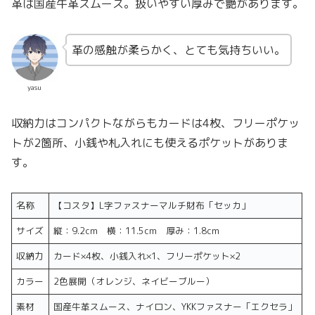
革は国産牛革スムース。扱いやすい厚みで艶があります。
革の感触が柔らかく、とても気持ちいい。
yasu
収納力はコンパクトながらもカードは4枚、フリーポケッ
トが2箇所、小銭や札入れにも使えるポケットがありま
す。
名称
【コスタ】L字ファスナーマルチ財布「セッカ」
サイズ
縦：9.2cm 横：11.5cm 厚み：1.8cm
収納力
カード×4枚、小銭入れ×1、フリーポケット×2
カラー
2色展開（オレンジ、ネイビーブルー）
素材
国産牛革スムース、ナイロン、YKKファスナー「エクセラ」